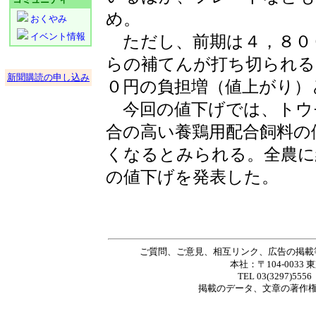
め。
おくやみ
イベント情報
ただし、前期は４，８０
らの補てんが打ち切られる
新聞購読の申し込み
０円の負担増（値上がり）
今回の値下げでは、トウ
合の高い養鶏用配合飼料の
くなるとみられる。全農に
の値下げを発表した。
ご質問、ご意見、相互リンク、広告の掲載
本社：〒104-0033 
TEL 03(3297)5556
掲載の
データ
、
文章
の著作