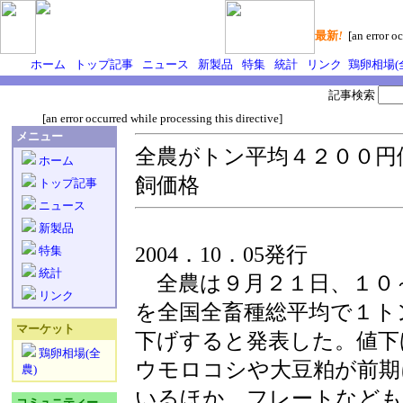
最新
!
[an error oc
ホーム
トップ記事
ニュース
新製品
特集
統計
リンク
鶏卵相場(
記事検索
[an error occurred while processing this directive]
メニュー
全農がトン平均４２００円
ホーム
飼価格
トップ記事
ニュース
新製品
2004．10．05発行
特集
統計
全農は９月２１日、１０
リンク
を全国全畜種総平均で１ト
マーケット
下げすると発表した。値下
鶏卵相場(全
ウモロコシや大豆粕が前期
農)
いるほか、フレートなども
コミュニティー