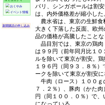
パリ、シンガポールは割安
おくやみ
イベント情報
は、内外価格差が縮小した
農水省は、東京の生鮮食
新聞購読の申し込み
大きく下落した反面、欧州
品の価格が高騰したことな
品目別では、東京の鶏肉
は９９円（前年同月比１０
ルを除いて東京が割安。鶏
１９６円（同９３．８％）
ークを除いて東京が割安に
牛肉（ロース）１００ｇ
７．２％）、豚肉（かた肉
円（同１００．０％）で、
になっている。