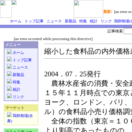
最新
!
[an error oc
ホーム
トップ記事
ニュース
新製品
特集
統計
リンク
鶏卵相場(
記事検索
[an error occurred while processing this directive]
メニュー
縮小した食料品の内外価格
ホーム
トップ記事
ニュース
2004．07．25発行
新製品
農林水産省の消費・安全
特集
統計
１５年１１月時点での東京
リンク
ヨーク、ロンドン、パリ、
マーケット
ル）の食料品小売り価格調
鶏卵相場(全
全体の指数（東京＝１０
農)
より割高であったものの、
コミュニティー