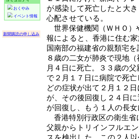
が感染して死亡したと大き
おくやみ
イベント情報
心配させている。
世界保健機関（ＷＨＯ）
新聞購読の申し込み
報によると、香港に住む家
国南部の福建省の親類宅を
８歳の二女が肺炎で現地（
月４日に死亡。３３歳の父
で２月１７日に病院で死亡
どの症状が出て２月１２日
が、その後回復し２４日に
が回復し、もう１人の長女
香港特別行政区の衛生省
父親からトリインフルエン
スを検出した。この２人以