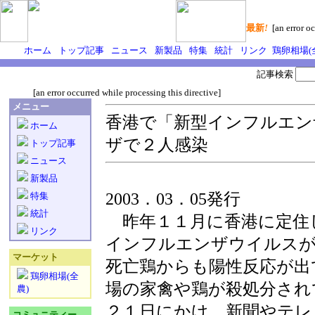
最新
!
[an error oc
ホーム
トップ記事
ニュース
新製品
特集
統計
リンク
鶏卵相場(
記事検索
[an error occurred while processing this directive]
メニュー
香港で「新型インフルエン
ホーム
ザで２人感染
トップ記事
ニュース
新製品
2003．03．05発行
特集
統計
昨年１１月に香港に定住
リンク
インフルエンザウイルスが
マーケット
死亡鶏からも陽性反応が出
鶏卵相場(全
場の家禽や鶏が殺処分され
農)
２１日にかけ、新聞やテレ
コミュニティー