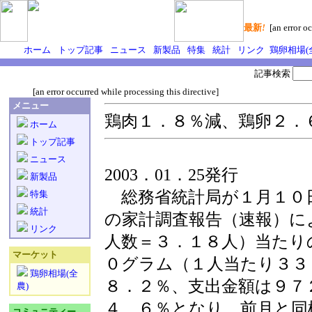
最新
!
[an error oc
ホーム
トップ記事
ニュース
新製品
特集
統計
リンク
鶏卵相場(
記事検索
[an error occurred while processing this directive]
メニュー
鶏肉１．８％減、鶏卵２．
ホーム
トップ記事
ニュース
2003．01．25発行
新製品
総務省統計局が１月１０
特集
統計
の家計調査報告（速報）に
リンク
人数＝３．１８人）当たり
マーケット
０グラム（１人当たり３３
鶏卵相場(全
８．２％、支出金額は９７
農)
４．６％となり、前月と同
コミュニティー