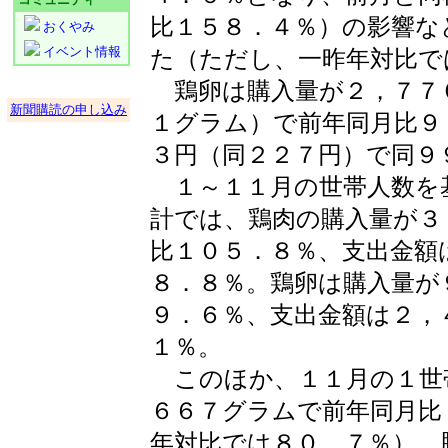
比１５８．４％）の影響な
おくやみ
イベント情報
た（ただし、一昨年対比で
鶏卵は購入量が２，７７
新聞購読の申し込み
１グラム）で前年同月比９
３円（同２２７円）で同９
１～１１月の世帯人数を
計では、鶏肉の購入量が３
比１０５．８％、支出金額
８．８％。鶏卵は購入量が
９．６％、支出金額は２，
１％。
このほか、１１月の１世
６６７グラムで前年同月比
年対比では８０．７％）、